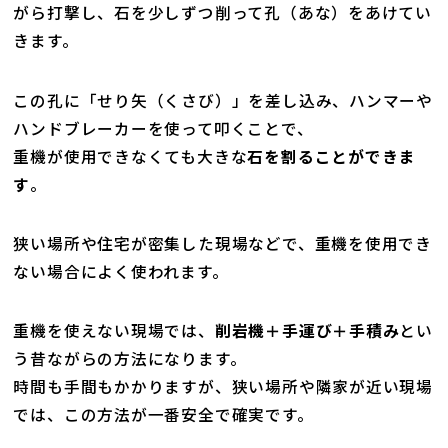
がら打撃し、石を少しずつ削って孔（あな）をあけてい
きます。
新着情報
この孔に「せり矢（くさび）」を差し込み、ハンマーや
ハンドブレーカーを使って叩くことで、
0742-24-3672
重機が使用できなくても大きな
石を割ることができま
す
。
【受付時間】09:00～17:00 土日祝除く
狭い場所や住宅が密集した現場などで、重機を使用でき
ない場合によく使われます。
重機を使えない現場では、
削岩機＋手運び＋手積み
とい
う昔ながらの方法になります。
お問い合わせ・申込みはこちら
時間も手間もかかりますが、狭い場所や隣家が近い現場
では、この方法が一番安全で確実です。