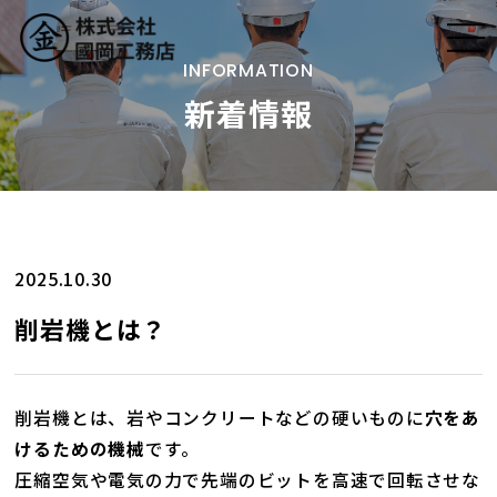
INFORMATION
新着情報
トップ
國岡工務店の仕事
会社案内
2025.10.30
削岩機とは？
取り組み
施工事例
削岩機とは、岩やコンクリートなどの硬いものに
穴をあ
けるための機械
です。
圧縮空気や電気の力で先端のビットを高速で回転させな
採用情報